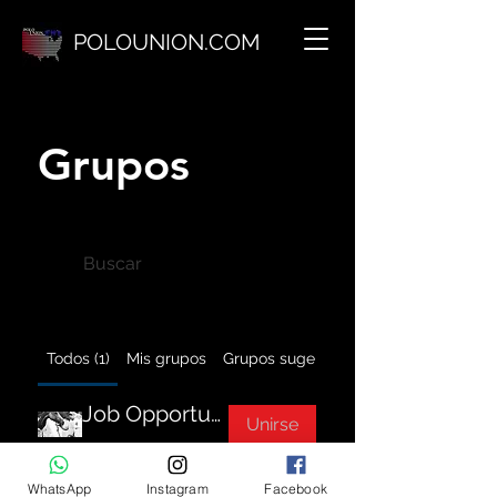
POLOUNION.COM
Grupos
Todos (1)
Mis grupos
Grupos sugeridos
Job Opportunities
Unirse
Público
·
191 miembros
WhatsApp
Instagram
Facebook